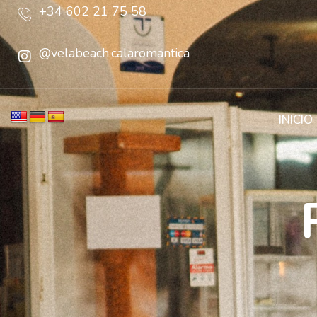
+34 602 21 75 58
@velabeach.calaromantica
INICIO