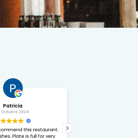
Patricia
Ane Salvador Ir
9 Octubre 2024
8 Octubre 20
recommend this restaurant.
La comida exquisita, 
hes. Plate is full for very
inmejorable y la sepia ….