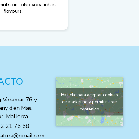
rinks are also very rich in
Recomendable 1
flavours.
ACTO
Haz clic para aceptar cookies
g Voramar 76 y
de marketing y permitir este
any d’en Mas,
contenido
r, Mallorca
2 21 75 58
.natura@gmail.com